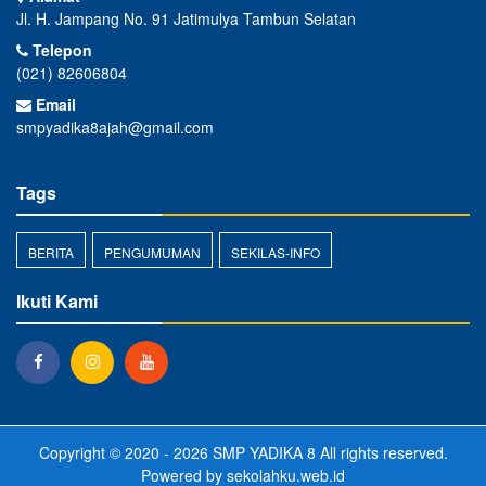
Jl. H. Jampang No. 91 Jatimulya Tambun Selatan
Telepon
(021) 82606804
Email
smpyadika8ajah@gmail.com
Tags
BERITA
PENGUMUMAN
SEKILAS-INFO
Ikuti Kami
Copyright © 2020 - 2026
SMP YADIKA 8
All rights reserved.
Powered by
sekolahku.web.id